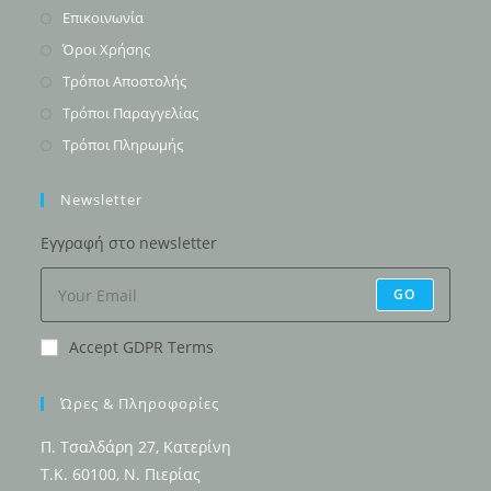
Opens
Επικοινωνία
in
Opens
Όροι Χρήσης
a
in
Opens
Τρόποι Αποστολής
new
a
in
Opens
Τρόποι Παραγγελίας
tab
new
a
in
Opens
Τρόποι Πληρωμής
tab
new
a
in
tab
new
a
Newsletter
tab
new
Εγγραφή στο newsletter
tab
GO
Accept GDPR Terms
Ώρες & Πληροφορίες
Π. Τσαλδάρη 27, Κατερίνη
Τ.Κ. 60100, Ν. Πιερίας