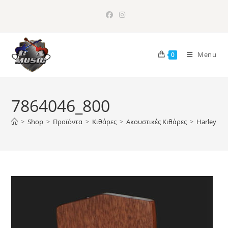
Skip
to
content
Menu
0
7864046_800
>
Shop
>
Προϊόντα
>
Κιθάρες
>
Ακουστικές Κιθάρες
>
Harley Be