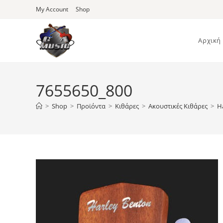
Skip
My Account
Shop
to
content
Αρχική
7655650_800
>
Shop
>
Προϊόντα
>
Κιθάρες
>
Ακουστικές Κιθάρες
>
H