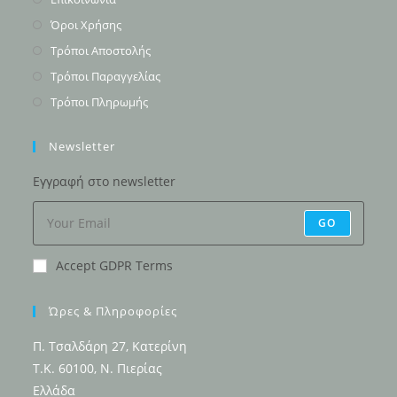
in
Opens
Όροι Χρήσης
a
in
Opens
Τρόποι Αποστολής
new
a
in
Opens
Τρόποι Παραγγελίας
tab
new
a
in
Opens
Τρόποι Πληρωμής
tab
new
a
in
tab
new
a
Newsletter
tab
new
Εγγραφή στο newsletter
tab
GO
Accept GDPR Terms
Ώρες & Πληροφορίες
Π. Τσαλδάρη 27, Κατερίνη
Τ.Κ. 60100, Ν. Πιερίας
Ελλάδα