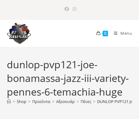
Skip
to
content
Menu
0
dunlop-pvp121-joe-
bonamassa-jazz-iii-variety-
pennes-6-temachia-huge
>
Shop
>
Προϊόντα
>
Αξεσουάρ
>
Πένες
>
DUNLOP PVP121 Joe Bona