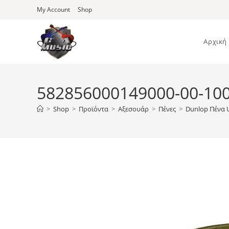
Skip
My Account
Shop
to
content
Αρχική
582856000149000-00-100
>
Shop
>
Προϊόντα
>
Αξεσουάρ
>
Πένες
>
Dunlop Πένα U