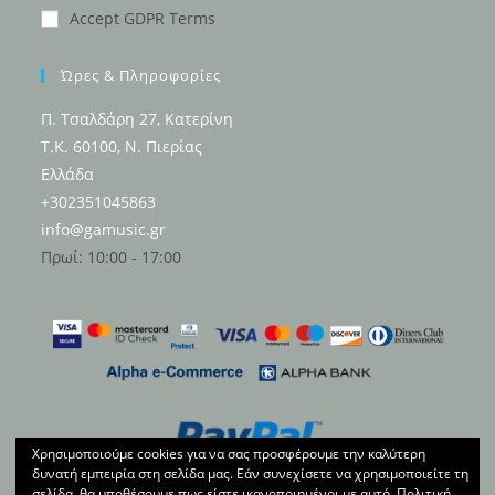
Accept GDPR Terms
Ώρες & Πληροφορίες
Π. Τσαλδάρη 27, Κατερίνη
Τ.Κ. 60100, Ν. Πιερίας
Ελλάδα
+302351045863
info@gamusic.gr
Πρωί: 10:00 - 17:00
Χρησιμοποιούμε cookies για να σας προσφέρουμε την καλύτερη
δυνατή εμπειρία στη σελίδα μας. Εάν συνεχίσετε να χρησιμοποιείτε τη
σελίδα, θα υποθέσουμε πως είστε ικανοποιημένοι με αυτό.
Πολιτική