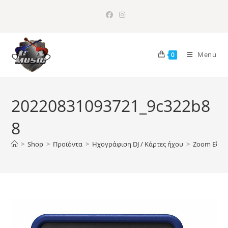
Skip
to
content
Menu
0
20220831093721_9c322b8
8
>
Shop
>
Προϊόντα
>
Ηχογράφιση DJ / Κάρτες ήχου
>
Zoom Εξωτ