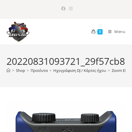
Skip
to
content
Menu
0
20220831093721_29f57cb8
>
Shop
>
Προϊόντα
>
Ηχογράφιση DJ / Κάρτες ήχου
>
Zoom Εξωτ