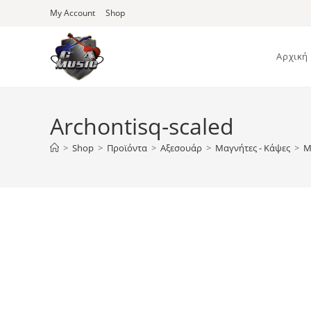
Skip
My Account
Shop
to
content
Αρχική
Archontisq-scaled
>
Shop
>
Προϊόντα
>
Αξεσουάρ
>
Μαγνήτες - Κάψες
>
Μ