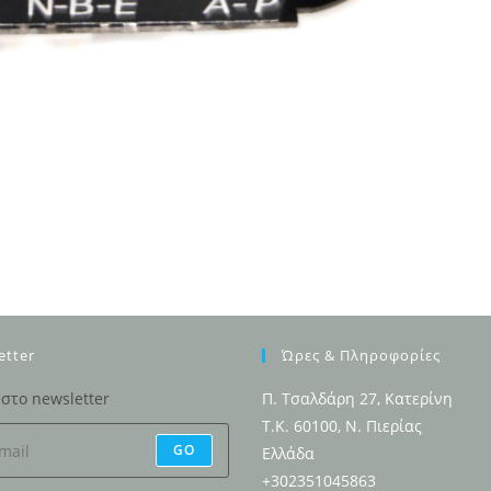
etter
Ώρες & Πληροφορίες
στο newsletter
Π. Τσαλδάρη 27, Κατερίνη
Τ.Κ. 60100, Ν. Πιερίας
GO
Ελλάδα
+302351045863