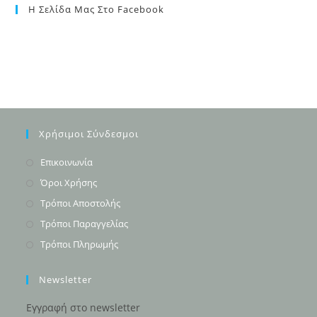
Η Σελίδα Μας Στο Facebook
Χρήσιμοι Σύνδεσμοι
Opens
Επικοινωνία
in
Opens
Όροι Χρήσης
a
in
Opens
Τρόποι Αποστολής
new
a
in
Opens
Τρόποι Παραγγελίας
tab
new
a
in
Opens
Τρόποι Πληρωμής
tab
new
a
in
tab
new
a
Newsletter
tab
new
Εγγραφή στο newsletter
tab