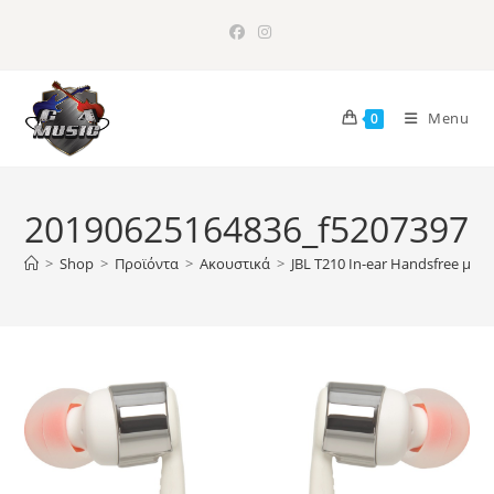
Skip
to
content
Menu
0
20190625164836_f5207397
>
Shop
>
Προϊόντα
>
Ακουστικά
>
JBL T210 In-ear Handsfree με