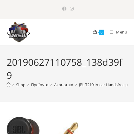
Skip
to
content
Menu
0
20190627110758_138d39f
9
>
Shop
>
Προϊόντα
>
Ακουστικά
>
JBL T210 In-ear Handsfree μ