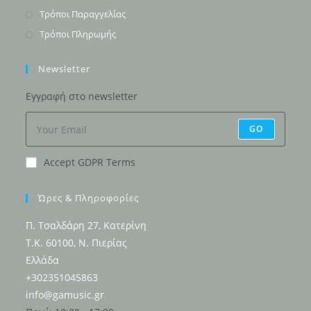
new
a
in
Opens
Τρόποι Παραγγελίας
tab
new
a
in
Opens
Τρόποι Πληρωμής
tab
new
a
in
tab
new
a
Newsletter
tab
new
Εγγραφή στο newsletter
tab
GO
Accept GDPR Terms
Ώρες & Πληροφορίες
Π. Τσαλδάρη 27, Κατερίνη
Τ.Κ. 60100, Ν. Πιερίας
Ελλάδα
+302351045863
info@gamusic.gr