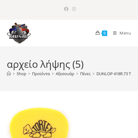
Skip
to
content
Menu
0
αρχείο λήψης (5)
>
Shop
>
Προϊόντα
>
Αξεσουάρ
>
Πένες
>
DUNLOP 418R.73 Tort