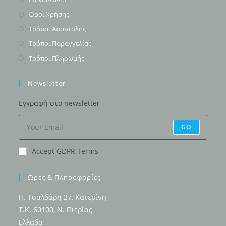
in
Opens
Όροι Χρήσης
a
in
Opens
Τρόποι Αποστολής
new
a
in
Opens
Τρόποι Παραγγελίας
tab
new
a
in
Opens
Τρόποι Πληρωμής
tab
new
a
in
tab
new
a
Newsletter
tab
new
Εγγραφή στο newsletter
tab
GO
Accept GDPR Terms
Ώρες & Πληροφορίες
Π. Τσαλδάρη 27, Κατερίνη
Τ.Κ. 60100, Ν. Πιερίας
Ελλάδα