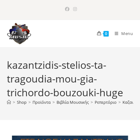
Skip
to
content
Menu
0
kazantzidis-stelios-ta-
tragoudia-mou-gia-
trichordo-bouzouki-huge
>
Shop
>
Προϊόντα
>
Bιβλία Μουσικής
>
Ρεπερτόριο
>
Καζαντζί